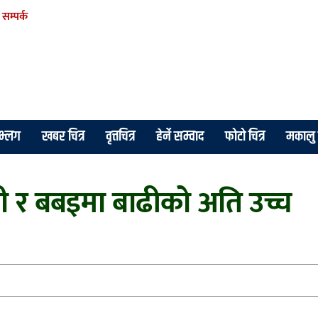
सम्पर्क
े भ्लग
खबर चित्र
वृत्तचित्र
हेर्ने सम्वाद
फोटो चित्र
मकालु 
प्ती र बबइमा बाढीको अति उच्च