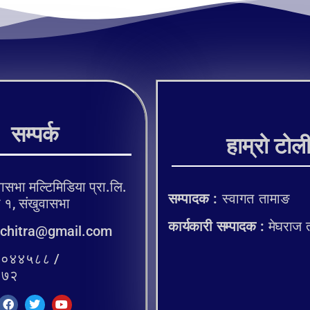
सम्पर्क
हाम्रो टोल
ासभा मल्टिमिडिया प्रा.लि.
सम्पादक :
स्वागत तामाङ
, संखुवासभा
कार्यकारी सम्पादक :
मेघराज 
chitra@gmail.com
०४४५८८ /
२७२