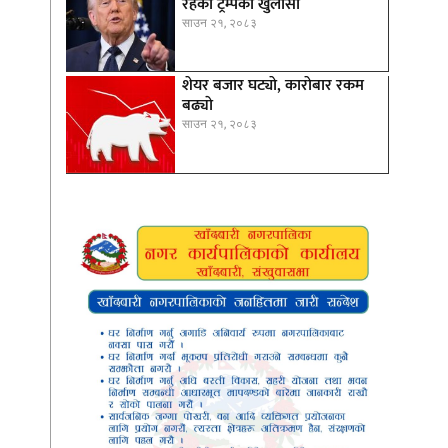
रहेको ट्रम्पको खुलासा
साउन २१, २०८३
शेयर बजार घट्याे, काराेबार रकम
बढ्याे
साउन २१, २०८३