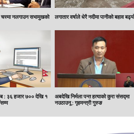
े चस्मा नलगाउन सभामुखकाे
लगातार वर्षाले धेरै नदीमा पानीको बहाव बढ्य
तलब : ३६ हजार ७०० देखि १
अबदेखि निर्मला पन्त हत्याको कुरा संसद्‍मा
सम्म
नउठाउनू : गृहमन्त्री गुरुङ