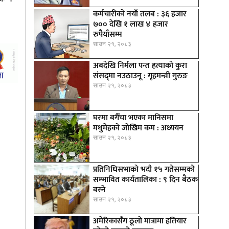
कर्मचारीकाे नयाँ तलब : ३६ हजार
७०० देखि १ लाख ४ हजार
रुपैयाँसम्म
साउन २१, २०८३
अबदेखि निर्मला पन्त हत्याको कुरा
संसद्‍मा नउठाउनू : गृहमन्त्री गुरुङ
साउन २१, २०८३
घरमा बगैँचा भएका मानिसमा
मधुमेहको जोखिम कम : अध्ययन
साउन २१, २०८३
प्रतिनिधिसभाको भदौ १५ गतेसम्मको
सम्भावित कार्यतालिका : ९ दिन बैठक
बस्ने
साउन २१, २०८३
अमेरिकासँग ठूलो मात्रामा हतियार