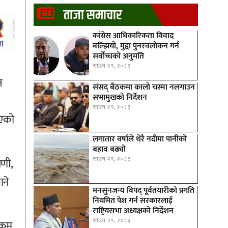
ताजा समाचार
कांग्रेस आधिकारिकता विवाद
बल्झियो, मुद्दा पुनरवलोकन गर्न
सर्वोच्चको अनुमति
साउन २१, २०८३
न
संसद् बैठकमा कालाे चस्मा नलगाउन
सभामुखकाे निर्देशन
साउन २१, २०८३
ाएको
लगातार वर्षाले धेरै नदीमा पानीको
बहाव बढ्यो
साउन २१, २०८३
णी,
ाने
मनसुनजन्य विपद् पूर्वतयारीको प्रगति
नियमित पेश गर्न सरकारलाई
राष्ट्रियसभा अध्यक्षको निर्देशन
साउन २१, २०८३
क्रम