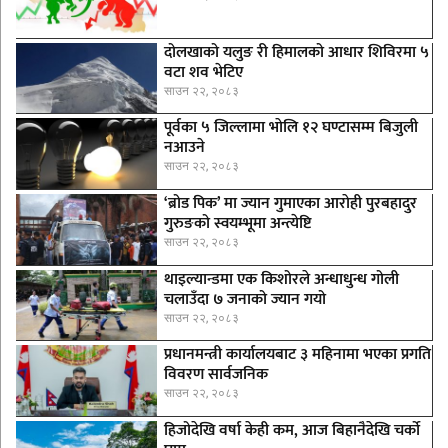
दोलखाको यलुङ री हिमालको आधार शिविरमा ५
वटा शव भेटिए
साउन २२, २०८३
पूर्वका ५ जिल्लामा भाेलि १२ घण्टासम्म बिजुली
नआउने
साउन २२, २०८३
‘ब्रोड पिक’ मा ज्यान गुमाएका आराेही पुरबहादुर
गुरुङको स्वयम्भूमा अन्त्येष्टि
साउन २२, २०८३
थाइल्यान्डमा एक किशोरले अन्धाधुन्ध गोली
चलाउँदा ७ जनाको ज्यान गयो
साउन २२, २०८३
प्रधानमन्त्री कार्यालयबाट ३ महिनामा भएका प्रगति
विवरण सार्वजनिक
साउन २२, २०८३
हिजोदेखि वर्षा केही कम, आज बिहानैदेखि चर्को