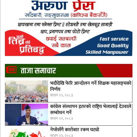
ताजा समाचार
भदौदेखि फेरि आन्दोलन गर्ने शिक्षक महासङ्घको
निर्णय
साउन २२, २०८३
कांग्रेस संस्थापन इतरको राष्ट्रिय भेलालाई देउवाले
सम्बोधन गर्ने
साउन २२, २०८३
नेप्सेसँगै काराेबार रकम घट्याे
साउन २२, २०८३