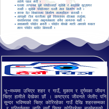
भू–मध्यमा उभिएर शहर र गाउँ, मुकाम र दुर्गमका जीवन
चित्र हामीले देखेका छौं । कष्टप्रद जीवनले जेलीए पनि
सुन्दर भविष्यको चित्र कोरिरहेका गाउँ देखि शहरसम्मका
र परिवर्तनका लागि नयाँ चित्र कोरिरहेका मान्छेहरुको