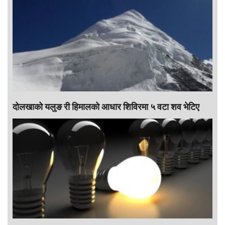
दोलखाको यलुङ री हिमालको आधार शिविरमा ५ वटा शव भेटिए