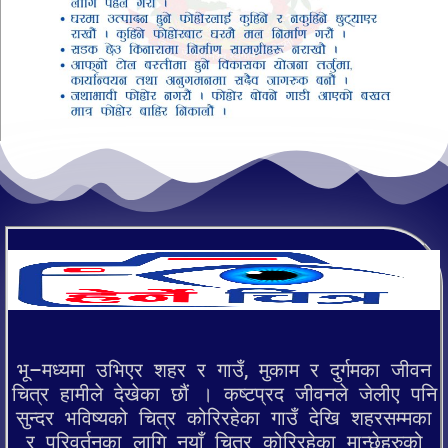
भू–मध्यमा उभिएर शहर र गाउँ, मुकाम र दुर्गमका जीवन
चित्र हामीले देखेका छौं । कष्टप्रद जीवनले जेलीए पनि
सुन्दर भविष्यको चित्र कोरिरहेका गाउँ देखि शहरसम्मका
र परिवर्तनका लागि नयाँ चित्र कोरिरहेका मान्छेहरुको