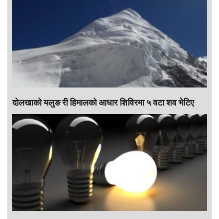
दोलखाको यलुङ री हिमालको आधार शिविरमा ५ वटा शव भेटिए