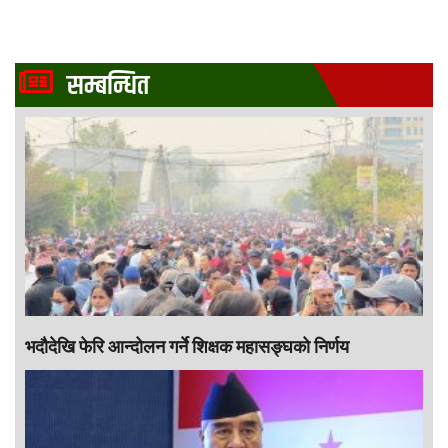
सम्बन्धित
भदौदेखि फेरि आन्दोलन गर्ने शिक्षक महासङ्घको निर्णय