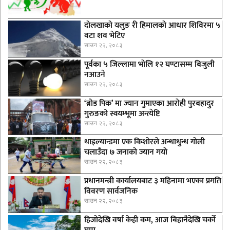
दोलखाको यलुङ री हिमालको आधार शिविरमा ५
वटा शव भेटिए
साउन २२, २०८३
पूर्वका ५ जिल्लामा भाेलि १२ घण्टासम्म बिजुली
नआउने
साउन २२, २०८३
‘ब्रोड पिक’ मा ज्यान गुमाएका आराेही पुरबहादुर
गुरुङको स्वयम्भूमा अन्त्येष्टि
साउन २२, २०८३
थाइल्यान्डमा एक किशोरले अन्धाधुन्ध गोली
चलाउँदा ७ जनाको ज्यान गयो
साउन २२, २०८३
प्रधानमन्त्री कार्यालयबाट ३ महिनामा भएका प्रगति
विवरण सार्वजनिक
साउन २२, २०८३
हिजोदेखि वर्षा केही कम, आज बिहानैदेखि चर्को