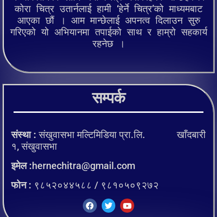
कोरा चित्र उतार्नलाई हामी ‘हेर्ने चित्र’को माध्यमबाट
आएका छौं । आम मान्छेलाई अपनत्व दिलाउन सुरु
गरिएको यो अभियानमा तपाईको साथ र हाम्रो सहकार्य
रहनेछ ।
सम्पर्क
संस्था :
संखुवासभा मल्टिमिडिया प्रा.लि. खाँदबारी
१, संखुवासभा
इमेल :
hernechitra@gmail.com
फोन :
९८५२०४४५८८ / ९८१०५०९२७२