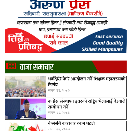
ताजा समाचार
भदौदेखि फेरि आन्दोलन गर्ने शिक्षक महासङ्घको
निर्णय
साउन २२, २०८३
कांग्रेस संस्थापन इतरको राष्ट्रिय भेलालाई देउवाले
सम्बोधन गर्ने
साउन २२, २०८३
नेप्सेसँगै काराेबार रकम घट्याे
साउन २२, २०८३