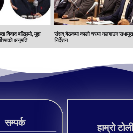
 विवाद बल्झियो, मुद्दा
संसद् बैठकमा कालाे चस्मा नलगाउन सभामुख
वोच्चको अनुमति
निर्देशन
सम्पर्क
हाम्रो टोल