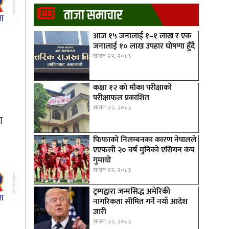
ताजा समाचार
आज १५ जनालाई १–१ लाख र एक
जनालाई १० लाख उपहार घोषणा हुँदै
साउन २२, २०८३
कक्षा १२ को मौका परीक्षाको
परीक्षाफल प्रकाशित
साउन २२, २०८३
ा
फिफाको निलम्बनका कारण नेपालले
एएफसी २० वर्ष मुनिको एसियन कप
गुमायो
साउन २२, २०८३
ट्रम्पद्वारा जन्मसिद्ध अमेरिकी
नागरिकता सीमित गर्ने नयाँ आदेश
जारी
साउन २२, २०८३