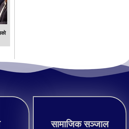
काे
ी
सामाजिक सञ्जाल