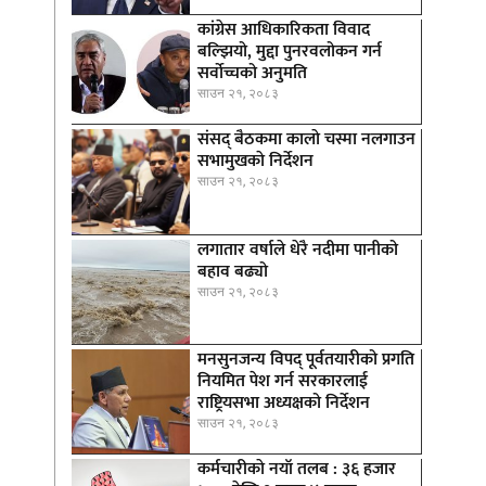
कांग्रेस आधिकारिकता विवाद
बल्झियो, मुद्दा पुनरवलोकन गर्न
सर्वोच्चको अनुमति
साउन २१, २०८३
संसद् बैठकमा कालाे चस्मा नलगाउन
सभामुखकाे निर्देशन
साउन २१, २०८३
लगातार वर्षाले धेरै नदीमा पानीको
बहाव बढ्यो
साउन २१, २०८३
मनसुनजन्य विपद् पूर्वतयारीको प्रगति
नियमित पेश गर्न सरकारलाई
राष्ट्रियसभा अध्यक्षको निर्देशन
साउन २१, २०८३
कर्मचारीकाे नयाँ तलब : ३६ हजार