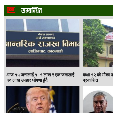
सम्बन्धित
आज १५ जनालाई १–१ लाख र एक जनालाई
कक्षा १२ को मौका प
१० लाख उपहार घोषणा हुँदै
प्रकाशित