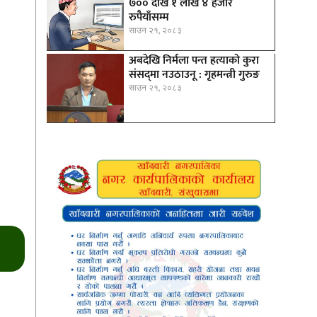
७०० देखि १ लाख ४ हजार
रुपैयाँसम्म
साउन २१, २०८३
अबदेखि निर्मला पन्त हत्याको कुरा
संसद्‍मा नउठाउनू : गृहमन्त्री गुरुङ
साउन २१, २०८३