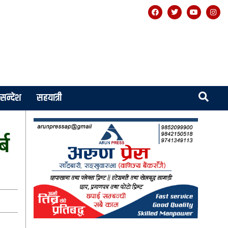
सन्देश
सहयात्री
्ब