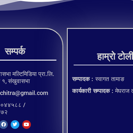
सम्पर्क
हाम्रो टोल
ासभा मल्टिमिडिया प्रा.लि.
सम्पादक :
स्वागत तामाङ
, संखुवासभा
कार्यकारी सम्पादक :
मेघराज 
chitra@gmail.com
०४४५८८ /
२७२