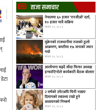
ताजा समाचार
नेपालमा ६० हजार ‘एनजीओ’ दर्ता,
१० हजार मात्रै सक्रिय
साउन २०, २०८३
एआई
युक्रेनको राजधानीमा रुसको ठूलाे
आक्रमण, कम्तीमा १७ जनाको ज्यान
न्
गयो
साउन २०, २०८३
आलोचना बढ्दै जाँदा फिफा अध्यक्ष
लाई
इन्फान्टिनाेले कार्यकारी बैठक बोलाए
साउन २०, २०८३
डेटा
२ वर्षको उमेरअघि चिनी नखाए
दिमागको स्वास्थ्य राम्रो हुने
फ्नो
अध्ययनको निष्कर्ष
साउन २०, २०८३