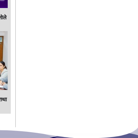
ाेले
 तथा