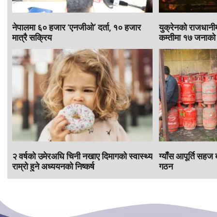
नेपालमा ६० हजार ‘एनजीओ’ दर्ता, १० हजार
युक्रेनको राजधानी
मात्रै सक्रिय
कम्तीमा १७ जनाको 
२ वर्षको उमेरअघि चिनी नखाए दिमागको स्वास्थ्य
ग्याँस आपूर्ति सहज 
राम्रो हुने अध्ययनको निष्कर्ष
गठन