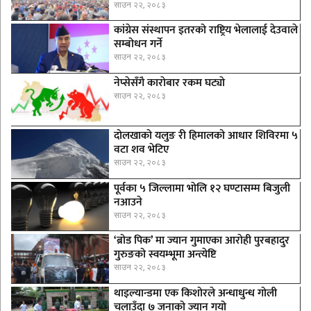
साउन २२, २०८३
कांग्रेस संस्थापन इतरको राष्ट्रिय भेलालाई देउवाले
सम्बोधन गर्ने
साउन २२, २०८३
नेप्सेसँगै काराेबार रकम घट्याे
साउन २२, २०८३
दोलखाको यलुङ री हिमालको आधार शिविरमा ५
वटा शव भेटिए
साउन २२, २०८३
पूर्वका ५ जिल्लामा भाेलि १२ घण्टासम्म बिजुली
नआउने
साउन २२, २०८३
‘ब्रोड पिक’ मा ज्यान गुमाएका आराेही पुरबहादुर
गुरुङको स्वयम्भूमा अन्त्येष्टि
साउन २२, २०८३
थाइल्यान्डमा एक किशोरले अन्धाधुन्ध गोली
चलाउँदा ७ जनाको ज्यान गयो