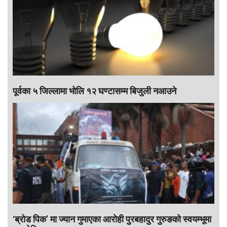
पूर्वका ५ जिल्लामा भाेलि १२ घण्टासम्म बिजुली नआउने
‘ब्रोड पिक’ मा ज्यान गुमाएका आराेही पुरबहादुर गुरुङको स्वयम्भूमा