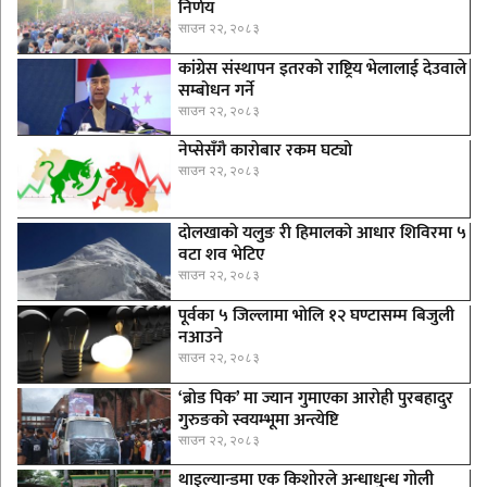
निर्णय
साउन २२, २०८३
कांग्रेस संस्थापन इतरको राष्ट्रिय भेलालाई देउवाले
सम्बोधन गर्ने
साउन २२, २०८३
नेप्सेसँगै काराेबार रकम घट्याे
साउन २२, २०८३
दोलखाको यलुङ री हिमालको आधार शिविरमा ५
वटा शव भेटिए
साउन २२, २०८३
पूर्वका ५ जिल्लामा भाेलि १२ घण्टासम्म बिजुली
नआउने
साउन २२, २०८३
‘ब्रोड पिक’ मा ज्यान गुमाएका आराेही पुरबहादुर
गुरुङको स्वयम्भूमा अन्त्येष्टि
साउन २२, २०८३
थाइल्यान्डमा एक किशोरले अन्धाधुन्ध गोली