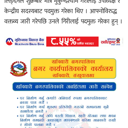
लिङ्देनले शुक्रबार मात्रै मुकुन्दश्याम गरीलाई उपाध्यक्ष र
केन्द्रीय सदस्यबाट पदमुक्त गरेका थिए । आफ्नोविरुद्ध
वक्तव्य जारी गरेपछि उनले गिरीलाई पदमुक्त गरेका हुन् ।