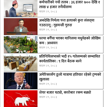
कर्मचारीकाे नयाँ तलब : ३६ हजार ७०० देखि १
लाख ४ हजार रुपैयाँसम्म
साउन २१, २०८३
अबदेखि निर्मला पन्त हत्याको कुरा संसद्‍मा
नउठाउनू : गृहमन्त्री गुरुङ
साउन २१, २०८३
घरमा बगैँचा भएका मानिसमा मधुमेहको जोखिम
कम : अध्ययन
साउन २१, २०८३
प्रतिनिधिसभाको भदौ १५ गतेसम्मको सम्भावित
कार्यतालिका : ९ दिन बैठक बस्ने
साउन २१, २०८३
अमेरिकासँग ठूलो मात्रामा हतियार रहेको ट्रम्पको
खुलासा
साउन २१, २०८३
शेयर बजार घट्याे, काराेबार रकम बढ्याे
साउन २१, २०८३