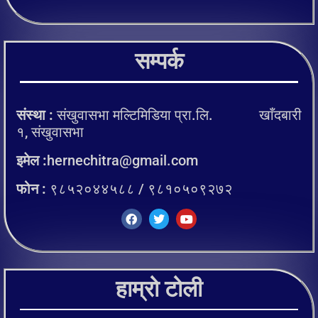
सम्पर्क
संस्था :
संखुवासभा मल्टिमिडिया प्रा.लि. खाँदबारी
१, संखुवासभा
इमेल :
hernechitra@gmail.com
फोन :
९८५२०४४५८८ / ९८१०५०९२७२
हाम्रो टोली