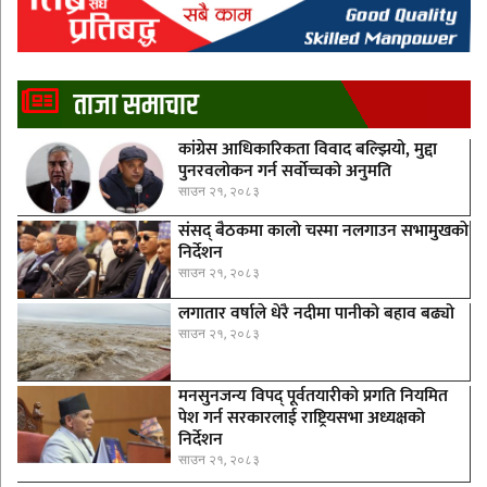
ताजा समाचार
कांग्रेस आधिकारिकता विवाद बल्झियो, मुद्दा
पुनरवलोकन गर्न सर्वोच्चको अनुमति
साउन २१, २०८३
संसद् बैठकमा कालाे चस्मा नलगाउन सभामुखकाे
निर्देशन
साउन २१, २०८३
लगातार वर्षाले धेरै नदीमा पानीको बहाव बढ्यो
साउन २१, २०८३
मनसुनजन्य विपद् पूर्वतयारीको प्रगति नियमित
पेश गर्न सरकारलाई राष्ट्रियसभा अध्यक्षको
निर्देशन
साउन २१, २०८३