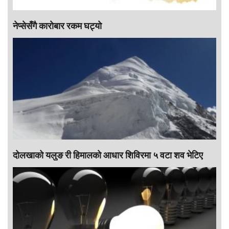
नेप्सेसँगै काराेबार रकम घट्याे
दोलखाको यलुङ री हिमालको आधार शिविरमा ५ वटा शव भेटिए