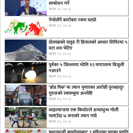
सम्बोधन गर्ने
साउन २२, २०८३
नेप्सेसँगै काराेबार रकम घट्याे
साउन २२, २०८३
दोलखाको यलुङ री हिमालको आधार शिविरमा ५
वटा शव भेटिए
साउन २२, २०८३
पूर्वका ५ जिल्लामा भाेलि १२ घण्टासम्म बिजुली
नआउने
साउन २२, २०८३
‘ब्रोड पिक’ मा ज्यान गुमाएका आराेही पुरबहादुर
गुरुङको स्वयम्भूमा अन्त्येष्टि
साउन २२, २०८३
थाइल्यान्डमा एक किशोरले अन्धाधुन्ध गोली
चलाउँदा ७ जनाको ज्यान गयो
साउन २२, २०८३
प्रधानमन्त्री कार्यालयबाट ३ महिनामा भएका प्रगति