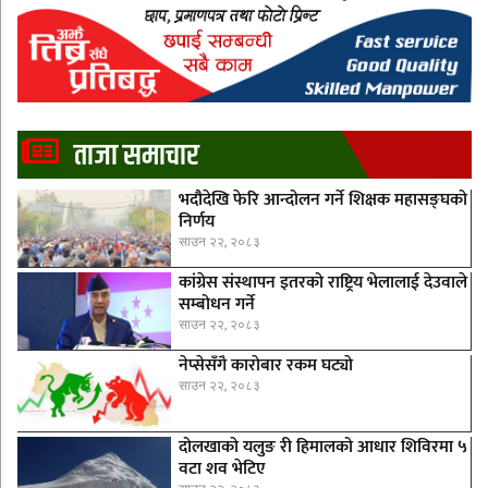
ताजा समाचार
भदौदेखि फेरि आन्दोलन गर्ने शिक्षक महासङ्घको
निर्णय
साउन २२, २०८३
कांग्रेस संस्थापन इतरको राष्ट्रिय भेलालाई देउवाले
सम्बोधन गर्ने
साउन २२, २०८३
नेप्सेसँगै काराेबार रकम घट्याे
साउन २२, २०८३
दोलखाको यलुङ री हिमालको आधार शिविरमा ५
वटा शव भेटिए