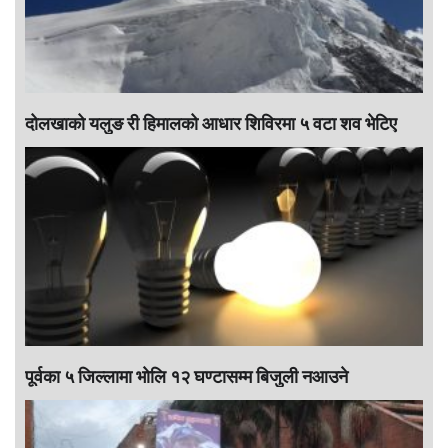
दोलखाको यलुङ री हिमालको आधार शिविरमा ५ वटा शव भेटिए
पूर्वका ५ जिल्लामा भाेलि १२ घण्टासम्म बिजुली नआउने