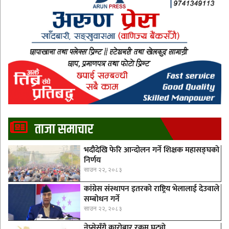
ताजा समाचार
भदौदेखि फेरि आन्दोलन गर्ने शिक्षक महासङ्घको
निर्णय
साउन २२, २०८३
कांग्रेस संस्थापन इतरको राष्ट्रिय भेलालाई देउवाले
सम्बोधन गर्ने
साउन २२, २०८३
नेप्सेसँगै काराेबार रकम घट्याे