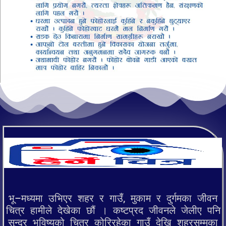
भू–मध्यमा उभिएर शहर र गाउँ, मुकाम र दुर्गमका जीवन
चित्र हामीले देखेका छौं । कष्टप्रद जीवनले जेलीए पनि
सुन्दर भविष्यको चित्र कोरिरहेका गाउँ देखि शहरसम्मका