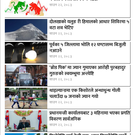
साउन २२, २०८३
दोलखाको यलुङ री हिमालको आधार शिविरमा ५
वटा शव भेटिए
साउन २२, २०८३
पूर्वका ५ जिल्लामा भाेलि १२ घण्टासम्म बिजुली
नआउने
साउन २२, २०८३
‘ब्रोड पिक’ मा ज्यान गुमाएका आराेही पुरबहादुर
गुरुङको स्वयम्भूमा अन्त्येष्टि
साउन २२, २०८३
थाइल्यान्डमा एक किशोरले अन्धाधुन्ध गोली
चलाउँदा ७ जनाको ज्यान गयो
साउन २२, २०८३
प्रधानमन्त्री कार्यालयबाट ३ महिनामा भएका प्रगति
विवरण सार्वजनिक
साउन २२, २०८३