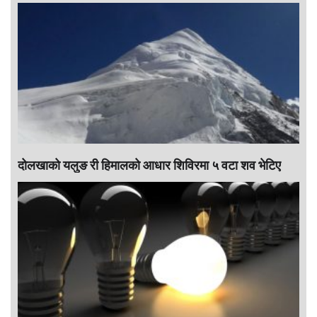
दोलखाको यलुङ री हिमालको आधार शिविरमा ५ वटा शव भेटिए