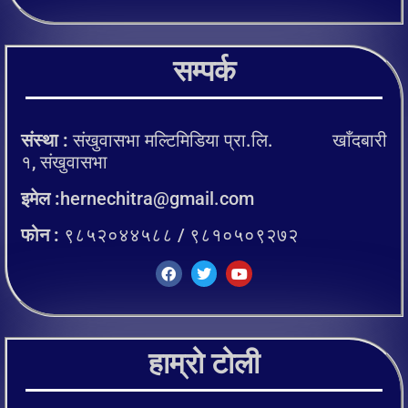
सम्पर्क
संस्था :
संखुवासभा मल्टिमिडिया प्रा.लि. खाँदबारी
१, संखुवासभा
इमेल :
hernechitra@gmail.com
फोन :
९८५२०४४५८८ / ९८१०५०९२७२
हाम्रो टोली