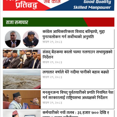
ताजा समाचार
कांग्रेस आधिकारिकता विवाद बल्झियो, मुद्दा
पुनरवलोकन गर्न सर्वोच्चको अनुमति
साउन २१, २०८३
संसद् बैठकमा कालाे चस्मा नलगाउन सभामुखकाे
निर्देशन
साउन २१, २०८३
लगातार वर्षाले धेरै नदीमा पानीको बहाव बढ्यो
साउन २१, २०८३
मनसुनजन्य विपद् पूर्वतयारीको प्रगति नियमित पेश
गर्न सरकारलाई राष्ट्रियसभा अध्यक्षको निर्देशन
साउन २१, २०८३
कर्मचारीकाे नयाँ तलब : ३६ हजार ७०० देखि १