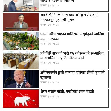
लाख ४ हजार रुपैयाँसम्म
साउन २१, २०८३
अबदेखि निर्मला पन्त हत्याको कुरा संसद्‍मा
नउठाउनू : गृहमन्त्री गुरुङ
साउन २१, २०८३
घरमा बगैँचा भएका मानिसमा मधुमेहको जोखिम
कम : अध्ययन
साउन २१, २०८३
प्रतिनिधिसभाको भदौ १५ गतेसम्मको सम्भावित
कार्यतालिका : ९ दिन बैठक बस्ने
साउन २१, २०८३
अमेरिकासँग ठूलो मात्रामा हतियार रहेको ट्रम्पको
खुलासा
साउन २१, २०८३
शेयर बजार घट्याे, काराेबार रकम बढ्याे
साउन २१, २०८३