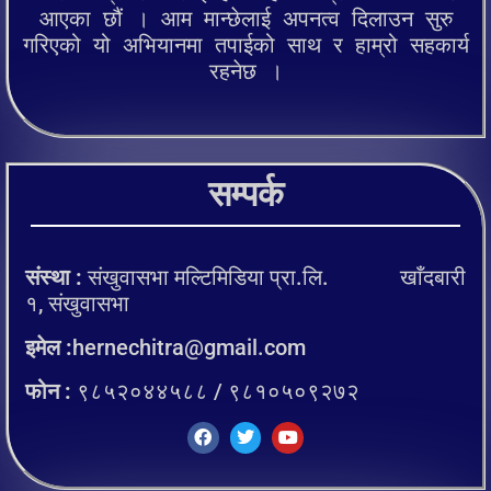
आएका छौं । आम मान्छेलाई अपनत्व दिलाउन सुरु
गरिएको यो अभियानमा तपाईको साथ र हाम्रो सहकार्य
रहनेछ ।
सम्पर्क
संस्था :
संखुवासभा मल्टिमिडिया प्रा.लि. खाँदबारी
१, संखुवासभा
इमेल :
hernechitra@gmail.com
फोन :
९८५२०४४५८८ / ९८१०५०९२७२