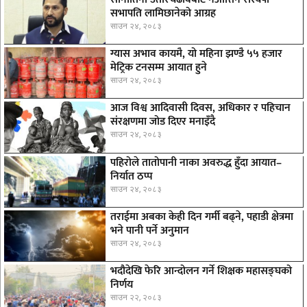
सभापति लामिछानेको आग्रह
साउन २४, २०८३
ग्यास अभाव कायमै, यो महिना झण्डै ५५ हजार
मेट्रिक टनसम्म आयात हुने
साउन २४, २०८३
आज विश्व आदिवासी दिवस, अधिकार र पहिचान
संरक्षणमा जोड दिएर मनाइँदै
साउन २४, २०८३
पहिरोले तातोपानी नाका अवरुद्ध हुँदा आयात–
निर्यात ठप्प
साउन २४, २०८३
तराईमा अबका केही दिन गर्मी बढ्ने, पहाडी क्षेत्रमा
भने पानी पर्ने अनुमान
साउन २४, २०८३
भदौदेखि फेरि आन्दोलन गर्ने शिक्षक महासङ्घको
निर्णय
साउन २२, २०८३