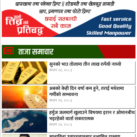
ताजा समाचार
सुनको भाउ तोलामा तीन लाख रुपैयाँ नाघ्यो
साउन २४, २०८३
अबको केही दिन वर्षा कम हुने, तराई मधेशमा
गर्मीको सम्भावना
साउन २४, २०८३
हर्मुज जलमार्ग खुलाउने विषयमा इरान र ओमानबीच
भइरहेको वार्ता सकारात्मक
साउन २४, २०८३
सानातिना उतारचढावबाट नआत्तिन रास्वपा