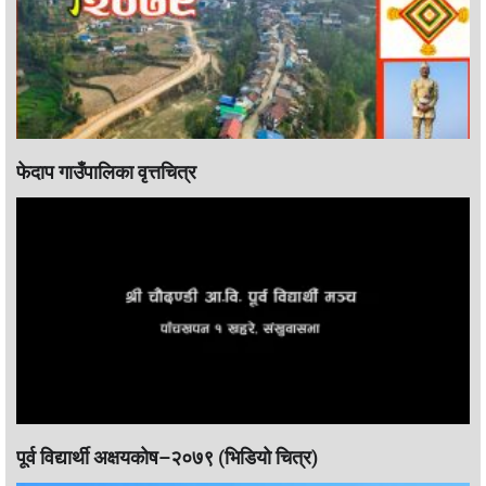
फेदाप गाउँपालिका वृत्तचित्र
पूर्व विद्यार्थी अक्षयकोष–२०७९ (भिडियो चित्र)