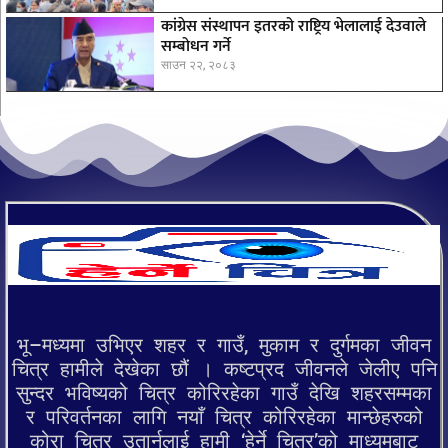
कांग्रेस संस्थापन इतरको राष्ट्रिय भेलालाई देउवाले
सम्बोधन गर्ने
साउन २२, २०८३
भू–मध्यमा उभिएर शहर र गाउँ, मुकाम र दुर्गमका जीवन
चित्र हामीले देखेका छौं । कष्टप्रद जीवनले जेलीए पनि
सुन्दर भविष्यको चित्र कोरिरहेका गाउँ देखि शहरसम्मका
र परिवर्तनका लागि नयाँ चित्र कोरिरहेका मान्छेहरुको
कोरा चित्र उतार्नलाई हामी ‘हेर्ने चित्र’को माध्यमबाट