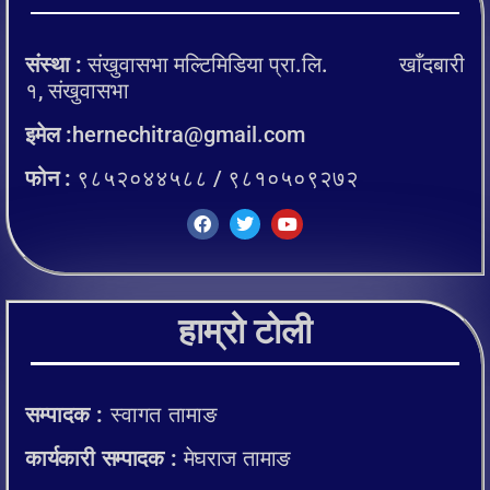
संस्था :
संखुवासभा मल्टिमिडिया प्रा.लि. खाँदबारी
१, संखुवासभा
इमेल :
hernechitra@gmail.com
फोन :
९८५२०४४५८८ / ९८१०५०९२७२
हाम्रो टोली
सम्पादक :
स्वागत तामाङ
कार्यकारी सम्पादक :
मेघराज तामाङ