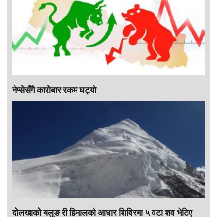
नेप्सेसँगै काराेबार रकम घट्याे
दोलखाको यलुङ री हिमालको आधार शिविरमा ५ वटा शव भेटिए