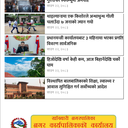
गुरुङको स्वयम्भूमा अन्त्येष्टि
साउन २२, २०८३
थाइल्यान्डमा एक किशोरले अन्धाधुन्ध गोली
चलाउँदा ७ जनाको ज्यान गयो
साउन २२, २०८३
प्रधानमन्त्री कार्यालयबाट ३ महिनामा भएका प्रगति
विवरण सार्वजनिक
साउन २२, २०८३
हिजोदेखि वर्षा केही कम, आज बिहानैदेखि चर्को
घाम
साउन २२, २०८३
विस्थापित बालबालिकाको शिक्षा, स्वास्थ्य र
आवास सुनिश्चित गर्न सर्वोच्चको आदेश
साउन २२, २०८३