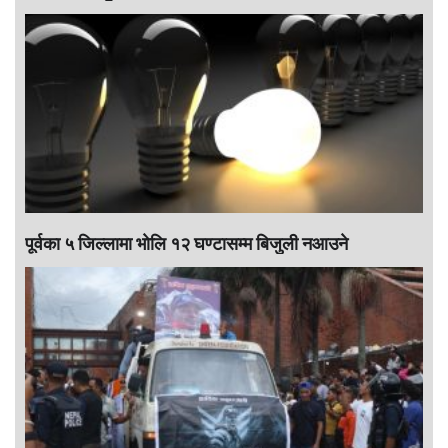
पूर्वका ५ जिल्लामा भाेलि १२ घण्टासम्म बिजुली नआउने