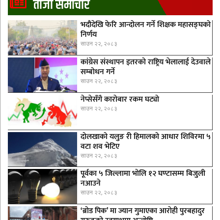
ताजा समाचार
भदौदेखि फेरि आन्दोलन गर्ने शिक्षक महासङ्घको
निर्णय
साउन २२, २०८३
कांग्रेस संस्थापन इतरको राष्ट्रिय भेलालाई देउवाले
सम्बोधन गर्ने
साउन २२, २०८३
नेप्सेसँगै काराेबार रकम घट्याे
साउन २२, २०८३
दोलखाको यलुङ री हिमालको आधार शिविरमा ५
वटा शव भेटिए
साउन २२, २०८३
पूर्वका ५ जिल्लामा भाेलि १२ घण्टासम्म बिजुली
नआउने
साउन २२, २०८३
‘ब्रोड पिक’ मा ज्यान गुमाएका आराेही पुरबहादुर