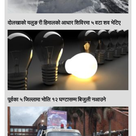
दोलखाको यलुङ री हिमालको आधार शिविरमा ५ वटा शव भेटिए
पूर्वका ५ जिल्लामा भाेलि १२ घण्टासम्म बिजुली नआउने