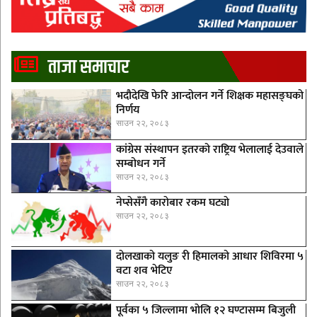
ताजा समाचार
भदौदेखि फेरि आन्दोलन गर्ने शिक्षक महासङ्घको
निर्णय
साउन २२, २०८३
कांग्रेस संस्थापन इतरको राष्ट्रिय भेलालाई देउवाले
सम्बोधन गर्ने
साउन २२, २०८३
नेप्सेसँगै काराेबार रकम घट्याे
साउन २२, २०८३
दोलखाको यलुङ री हिमालको आधार शिविरमा ५
वटा शव भेटिए
साउन २२, २०८३
पूर्वका ५ जिल्लामा भाेलि १२ घण्टासम्म बिजुली