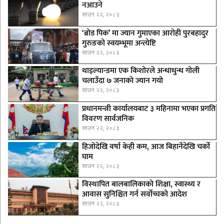
नआउने
साउन २२, २०८३
‘ब्रोड पिक’ मा ज्यान गुमाएका आराेही पुरबहादुर
गुरुङको स्वयम्भूमा अन्त्येष्टि
साउन २२, २०८३
थाइल्यान्डमा एक किशोरले अन्धाधुन्ध गोली
चलाउँदा ७ जनाको ज्यान गयो
साउन २२, २०८३
प्रधानमन्त्री कार्यालयबाट ३ महिनामा भएका प्रगति
विवरण सार्वजनिक
साउन २२, २०८३
हिजोदेखि वर्षा केही कम, आज बिहानैदेखि चर्को
घाम
साउन २२, २०८३
विस्थापित बालबालिकाको शिक्षा, स्वास्थ्य र
आवास सुनिश्चित गर्न सर्वोच्चको आदेश
साउन २२, २०८३