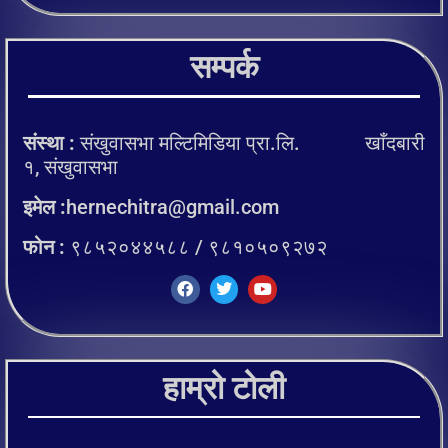
सम्पर्क
संस्था :
संखुवासभा मल्टिमिडिया प्रा.लि. खाँदबारी
१, संखुवासभा
इमेल :
hernechitra@gmail.com
फोन :
९८५२०४४५८८ / ९८१०५०९२७२
हाम्रो टोली