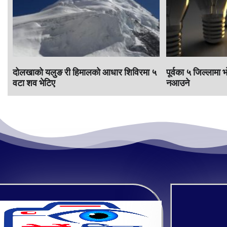
दोलखाको यलुङ री हिमालको आधार शिविरमा ५
पूर्वका ५ जिल्लामा 
वटा शव भेटिए
नआउने