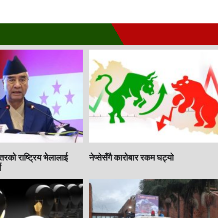
इतरको राष्ट्रिय भेलालाई
नेप्सेसँगै काराेबार रकम घट्याे
े