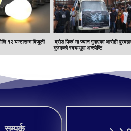
भाेलि १२ घण्टासम्म बिजुली
‘ब्रोड पिक’ मा ज्यान गुमाएका आराेही पुरबहा
गुरुङको स्वयम्भूमा अन्त्येष्टि
सम्पर्क