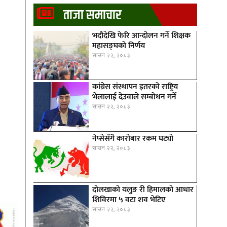
ताजा समाचार
भदौदेखि फेरि आन्दोलन गर्ने शिक्षक
महासङ्घको निर्णय
साउन २२, २०८३
कांग्रेस संस्थापन इतरको राष्ट्रिय
भेलालाई देउवाले सम्बोधन गर्ने
साउन २२, २०८३
नेप्सेसँगै काराेबार रकम घट्याे
साउन २२, २०८३
दोलखाको यलुङ री हिमालको आधार
शिविरमा ५ वटा शव भेटिए
साउन २२, २०८३