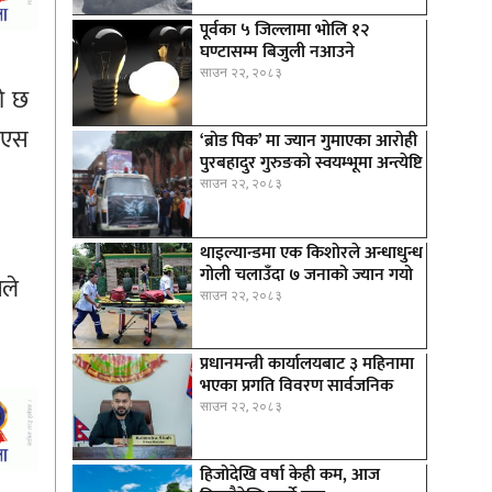
पूर्वका ५ जिल्लामा भाेलि १२
घण्टासम्म बिजुली नआउने
साउन २२, २०८३
ो छ
थिएस
‘ब्रोड पिक’ मा ज्यान गुमाएका आराेही
पुरबहादुर गुरुङको स्वयम्भूमा अन्त्येष्टि
साउन २२, २०८३
थाइल्यान्डमा एक किशोरले अन्धाधुन्ध
गोली चलाउँदा ७ जनाको ज्यान गयो
नले
साउन २२, २०८३
प्रधानमन्त्री कार्यालयबाट ३ महिनामा
भएका प्रगति विवरण सार्वजनिक
साउन २२, २०८३
हिजोदेखि वर्षा केही कम, आज