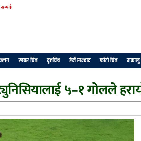
सम्पर्क
े भ्लग
खबर चित्र
वृत्तचित्र
हेर्ने सम्वाद
फोटो चित्र
मकालु 
ट्युनिसियालाई ५–१ गोलले हरा